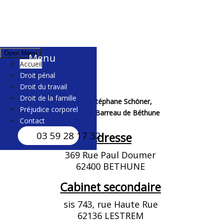
Open Menu
Menu
Accueil
Droit pénal
Droit du travail
Droit de la famille
Maître Stéphane Schöner,
Préjudice corporel
Avocat au Barreau de Béthune
Contact
03 59 28 17 32
Adresse
369 Rue Paul Doumer
62400 BETHUNE
Cabinet secondaire
sis 743, rue Haute Rue
62136 LESTREM